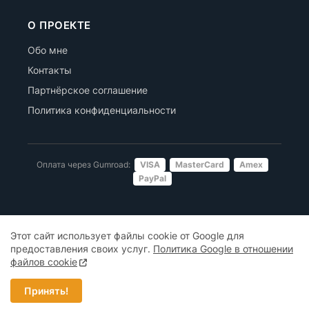
О ПРОЕКТЕ
Обо мне
Контакты
Партнёрское соглашение
Политика конфиденциальности
Оплата через Gumroad:
VISA
MasterCard
Amex
PayPal
Этот сайт использует файлы cookie от Google для
Copyright © 2025—2026
LeVTemplate — каталог шаблонов для
предоставления своих услуг.
Политика Google в отношении
Blogger
файлов cookie
При копировании и цитировании материалов с этого сайта
активная открытая для индексации гиперссылка на него
Принять!
обязательна!