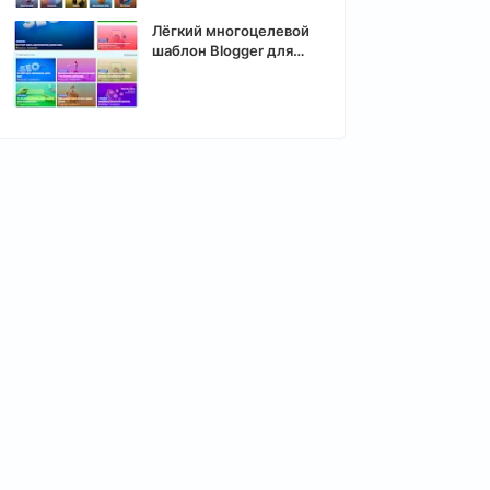
Лёгкий многоцелевой
шаблон Blogger для
контент-проекта,
личного блога — Minty