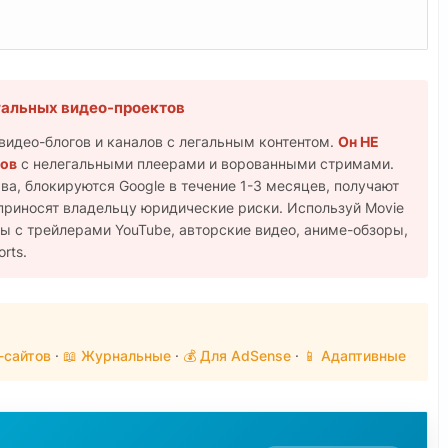
егальных видео-проектов
видео-блогов и каналов с легальным контентом.
Он НЕ
тов
с нелегальными плеерами и ворованными стримами.
а, блокируются Google в течение 1-3 месяцев, получают
риносят владельцу юридические риски. Используй Movie
ы с трейлерами YouTube, авторские видео, аниме-обзоры,
rts.
-сайтов
·
📖 Журнальные
·
💰 Для AdSense
·
📱 Адаптивные