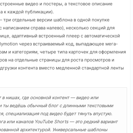
встроенные видео и постеры, а текстовое описание
а к каждой публикации).
 три отдельные версии шаблона в одной покупке
 с написанием справа налево), несколько секций для
анице, адаптивный встроенный плеер с автоматической
ilymotion через встраиваемый код, выпадающее мега-
ам и категориям, четыре типа карточек для оформления
оров на отдельные страницы для роста просмотров и
дгрузки контента вместо медленной стандартной ленты
 в нишах, где основной контент — видео или
сли ты ведёшь обычный блог с длинными текстовыми
я, специализация под видео будет тянуть впустую.
га или каналов YouTube Shorts — это редкий вариант
рованной архитектурой. Универсальные шаблоны