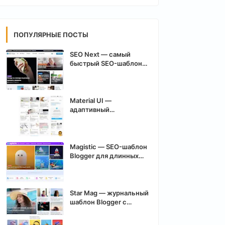
ПОПУЛЯРНЫЕ ПОСТЫ
SEO Next — самый
быстрый SEO-шаблон
Blogger с оптимизацией
Core Web Vitals
Material UI —
адаптивный
многоцелевой шаблон
для Blogger с
современным
интерфейсом
Magistic — SEO-шаблон
Blogger для длинных
статей и заработка на
рекламе
Star Mag — журнальный
шаблон Blogger с
автоматической
конвертацией WebP