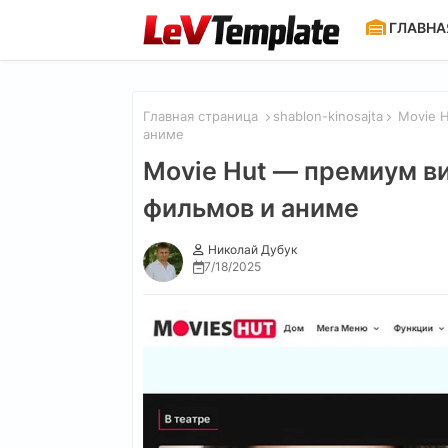
ГЛАВНА
Главная страница
shablon-kinosajta
Movie H
аниме
Movie Hut — премиум в
фильмов и аниме
Николай Дубук
7/18/2025